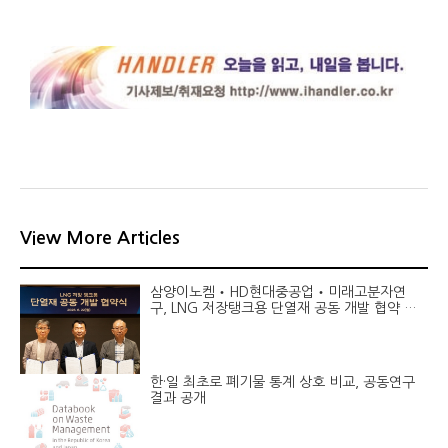
View More Articles
삼양이노켐‧HD현대중공업‧미래고분자연
구, LNG 저장탱크용 단열재 공동 개발 협약 체
결
한·일 최초로 폐기물 통계 상호 비교, 공동연구
결과 공개