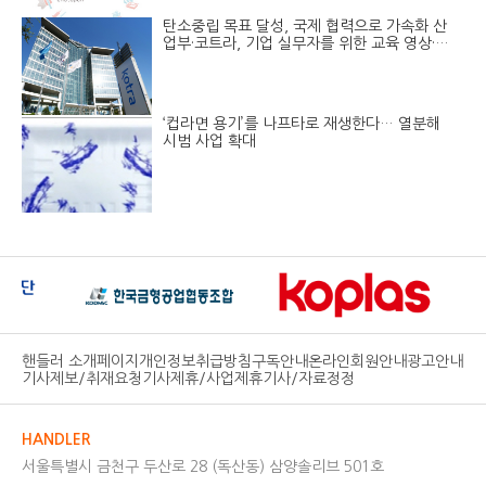
탄소중립 목표 달성, 국제 협력으로 가속화 산
업부·코트라, 기업 실무자를 위한 교육 영상·매
뉴얼 공개
‘컵라면 용기’를 나프타로 재생한다… 열분해
시범 사업 확대
핸들러 소개페이지
개인정보취급방침
구독안내
온라인회원안내
광고안내
기사제보/취재요청
기사제휴/사업제휴
기사/자료정정
HANDLER
서울특별시 금천구 두산로 28 (독산동) 삼양솔리브 501호