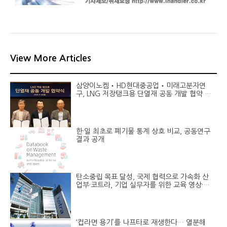
View More Articles
삼양이노켐‧HD현대중공업‧미래고분자연
구, LNG 저장탱크용 단열재 공동 개발 협약 체
결
한·일 최초로 폐기물 통계 상호 비교, 공동연구
결과 공개
탄소중립 목표 달성, 국제 협력으로 가속화 산
업부·코트라, 기업 실무자를 위한 교육 영상·매
뉴얼 공개
‘컵라면 용기’를 나프타로 재생한다… 열분해