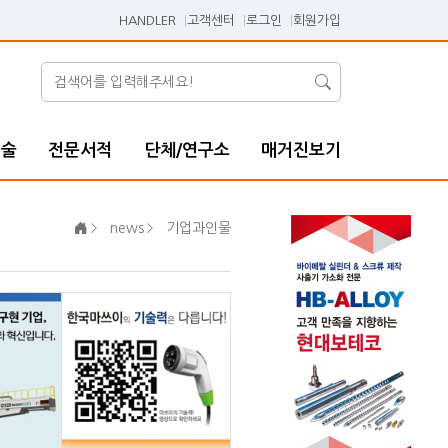
HANDLER
고객센터
로그인
회원가입
기술
전문서적
단체/연구소
매거진보기
news
기업과인물