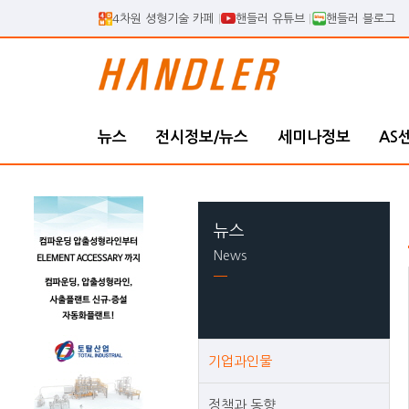
4차원 셩형기술 카페
핸들러 유튜브
핸들러 블로그
뉴스
전시정보/뉴스
세미나정보
AS
뉴스
News
기업과인물
정책과 동향