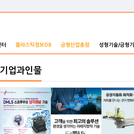
센터
플라스틱정보DB
금형산업총람
성형기술/금형
기업과인물