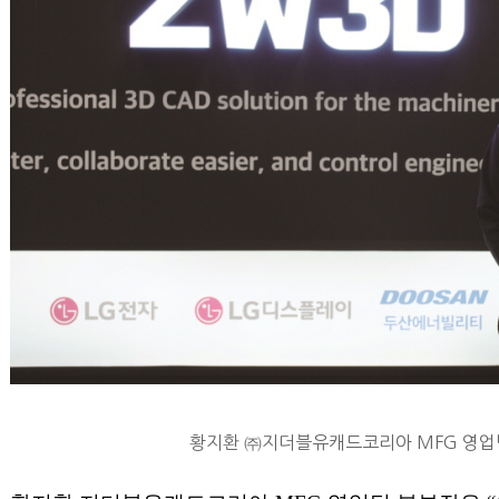
황지환 ㈜지더블유캐드코리아 MFG 영업