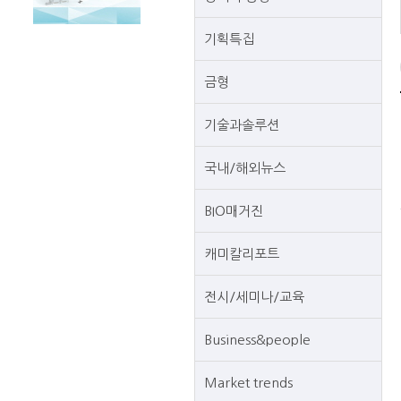
기획특집
금형
기술과솔루션
국내/해외뉴스
BIO매거진
캐미칼리포트
전시/세미나/교육
Business&people
Market trends