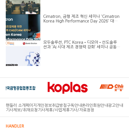
Cimatron, 금형 제조 혁신 세미나 'Cimatron
Korea High Performance Day 2026' 대구
개최
모두솔루션, PTC Korea•디모아•선도솔루
션과 ‘AI 시대 제조 경쟁력 강화’ 세미나 공동
진행
핸들러 소개페이지
개인정보취급방침
구독안내
온라인회원안내
광고안내
기사제보/취재요청
기사제휴/사업제휴
기사/자료정정
HANDLER