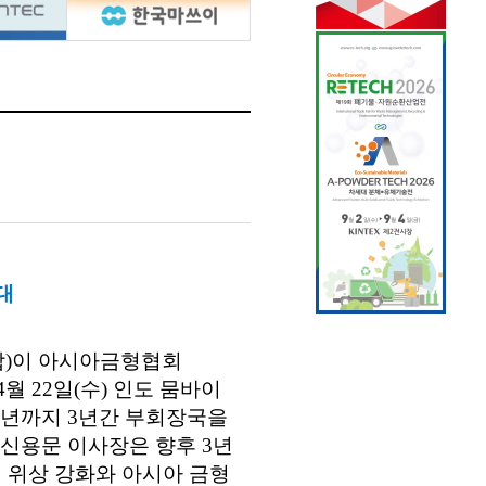
대
합
)
이 아시아금형협회
4
월
22
일
(
수
)
인도 뭄바이
년까지
3
년간 부회장국을
 신용문 이사장은 향후
3
년
 위상 강화와 아시아 금형