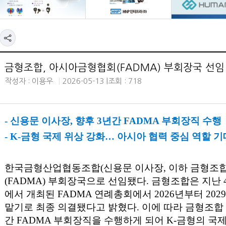
금형조합, 아시아금형협회(FADMA) 부회장국 선임
작성자 : 이용우
2026-05-13 |
조회 : 718
-
신용문 이사장
,
향후
3
년간
FADMA
부회장직 수행
- K-
금형 국제 위상 강화
…
아시아 협력 중심 역할 기
한국금형산업협동조합
(
신용문 이사장
,
이하 금형조
(FADMA)
부회장국으로 선임됐다
.
금형조합은 지난
에서 개최된
FADMA
연례총회에서
2026
년부터
2029
맡기로 최종 의결됐다고 밝혔다
.
이에 따라 금형조합
간
FADMA
부회장직을 수행하게 되어
K-
금형의 국제