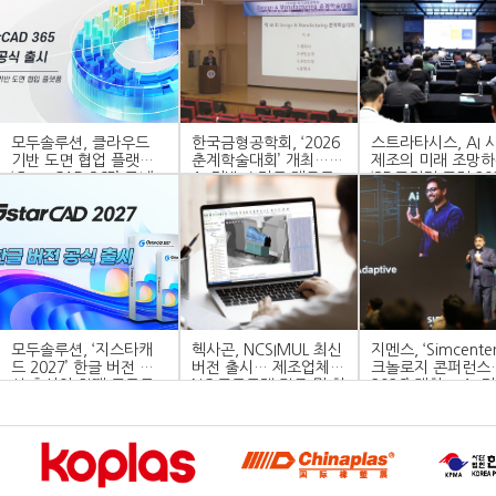
모두솔루션, 클라우드
한국금형공학회, ‘2026
스트라타시스, AI 
기반 도면 협업 플랫폼
춘계학술대회’ 개최…
제조의 미래 조망
‘GstarCAD 365’ 국내
AI 기반 스마트 제조로
‘3D프린팅 포럼 202
공식 출시
금형 산업의 미래 연다
개최
모두솔루션, ‘지스타캐
헥사곤, NCSIMUL 최신
지멘스, ‘Simcente
드 2027’ 한글 버전 공
버전 출시… 제조업체의
크놀로지 콘퍼런스
식 출시와 함께 프로모
NC 프로그램 검증 및 최
2026’ 개최… AI 
션 진행!
적화 효율 향상 지원
엔지니어링 혁신 