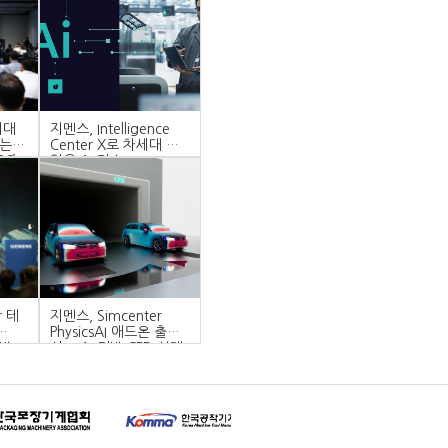
시대
지멘스, Intelligence
하는
Center X로 차세대 산
6’
업용 AI 가속
r 테
지멘스, Simcenter
PhysicsAI 애드온 출
기반
시… AI 기반 CFD 설계
제시
탐색 가속화