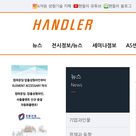
4차원 셩형기술 카페
핸들러 유튜브
핸들러 블로그
뉴스
전시정보/뉴스
세미나정보
AS
뉴스
News
기업과인물
정책과 동향