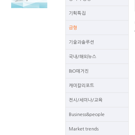
기획특집
금형
기술과솔루션
국내/해외뉴스
BIO매거진
캐미칼리포트
전시/세미나/교육
Business&people
Market trends