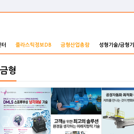
센터
플라스틱정보DB
금형산업총람
성형기술/금형
금형