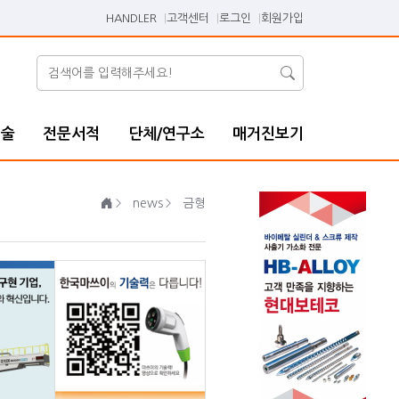
HANDLER
고객센터
로그인
회원가입
기술
전문서적
단체/연구소
매거진보기
news
금형