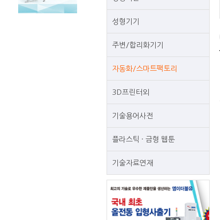
성형기기
주변/합리화기기
자동화/스마트팩토리
3D프린터외
기술용어사전
플라스틱 · 금형 웹툰
기술자료연재