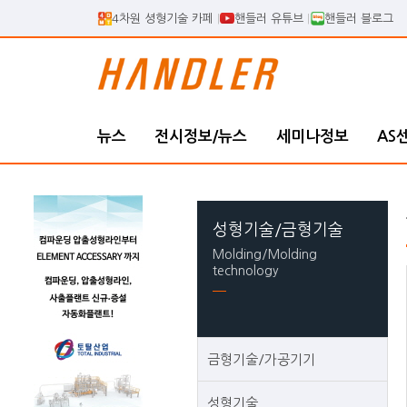
4차원 셩형기술 카페
핸들러 유튜브
핸들러 블로그
뉴스
전시정보/뉴스
세미나정보
AS
성형기술/금형기술
Molding/Molding
technology
금형기술/가공기기
성형기술