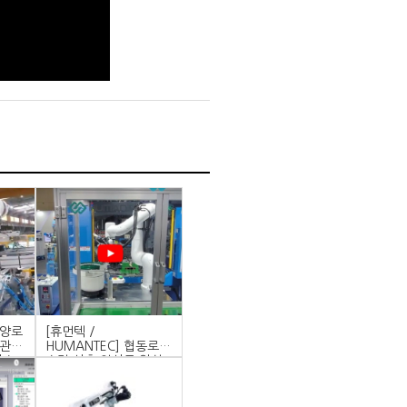
한양로
[휴먼텍 /
다관절
HUMANTEC] 협동로봇
시스
수직 사출 인서트 영상