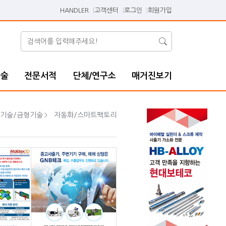
HANDLER
고객센터
로그인
회원가입
기술
전문서적
단체/연구소
매거진보기
기술/금형기술
자동화/스마트팩토리