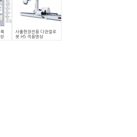
니룩
사출현장전용 다관절로
미성
봇 H5 적용영상