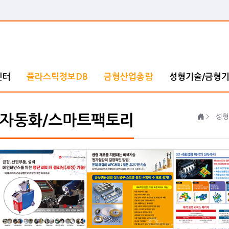
센터
플라스틱정보DB
금형산업총람
성형기술/금형
자동화/스마트팩토리
성형