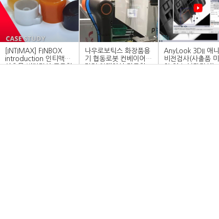
[INTIMAX] FINBOX
나우로보틱스 화장품용
AnyLook 3DII 애
introduction 인티맥스
기 협동로봇 컨베이어
비전검사(사출품 
사출물 비전검사 표준화
정렬 인케이싱 자동화
형,치수,불량검사)
모델 소개 영상!