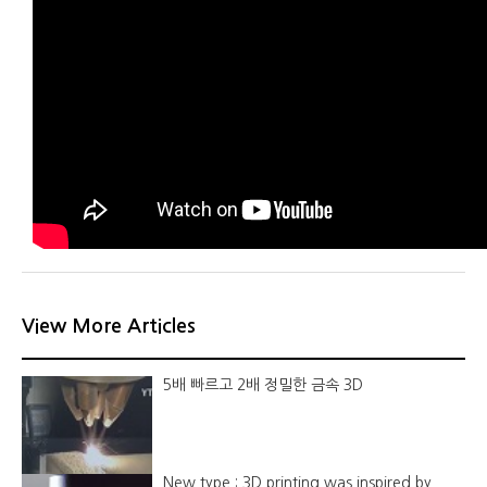
View More Articles
5배 빠르고 2배 정밀한 금속 3D
New type : 3D printing was inspired by