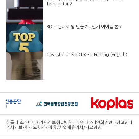
Terminator 2
3D 프린터로 뭘 만들까...인기 아이템 톱5
Covestro at K 2016: 3D Printing (English)
핸들러 소개페이지
개인정보취급방침
구독안내
온라인회원안내
광고안내
기사제보/취재요청
기사제휴/사업제휴
기사/자료정정