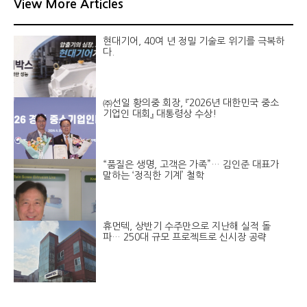
View More Articles
현대기어, 40여 년 정밀 기술로 위기를 극복하
다.
㈜선일 황의중 회장, 『2026년 대한민국 중소
기업인 대회』 대통령상 수상!
“품질은 생명, 고객은 가족”… 김인준 대표가
말하는 ‘정직한 기계’ 철학
휴먼텍, 상반기 수주만으로 지난해 실적 돌
파… 250대 규모 프로젝트로 신시장 공략