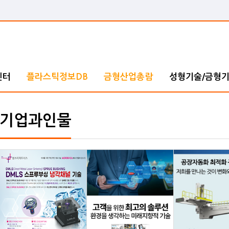
센터
플라스틱정보DB
금형산업총람
성형기술/금형
기업과인물