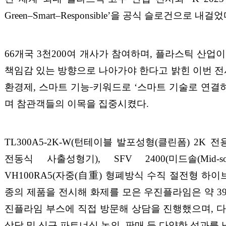
Green
–
Smart
–
Responsible’
을 공식 슬로건으로 내걸었
66
개국
3
천
200
여 개사가 참여하며
,
플라스틱 산업이
책임감 있는 방향으로 나아가야 한다고 밝힌 이번
환경제
,
스마트 기능
키워드로
‘
스마트 기술로 연결
며 참관객들의 이목을 집중시켰다
.
TL300A5-2K-W(
턴테이블 발포성형
(
클린폼
) 2K
전
전동식 사출성형기
), SFV 2400(
미드솔
(Mid-
VH100RA5(
자중
(
自重
)
형폐방식 수직 절전형 하이
종의 제품을 전시해 화제를 모은 우진플라임은 약
3
진플라임 부스에 직접 방문해 상담을 진행했으며
,
다
상담 및 신규 파트너십 논의
,
판매 등 다양한 성과를