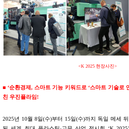
<K 2025
현장사진
>
■
‘
순환경제
,
스마트 기능 키워드로
‘
스마트 기술로 
친 우진플라임
!
2025
년
10
월
8
일
(
수
)
부터
15
일
(
수
)
까지 독일 메세 
된 세계 최대 플라스틱
·
고무 산업 전시회
‘K 2025