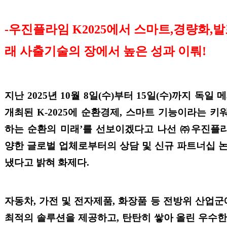
-우진플라임
K2025
에서 스마트
,
경량화
,
발
래 사출기술의 장에서 높은 성과 이뤄
!
지난
2025
년
10
월
8
일
(
수
)
부터
15
일
(
수
)
까지 독일 
개최된
K-2025
에 순환경제
,
스마트 기능이라는 키
하는 순환의 미래
’
를 선보이겠다고 나선
㈜
우진플
양한 글로벌 업체로부터의 상담 및 신규 파트너십 
냈다고 밝혀 화제다
.
자동차
,
가전 및 전자제품
,
화장품 등 전방위 산업군
최적의 솔루션을 제공하고
,
탄탄히 쌓아 올린 우수