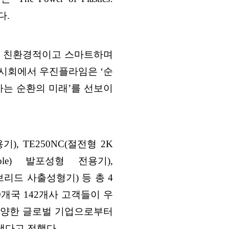
다
.
 친환경적이고 스마트하며
 전시회에서 우진플라임은
‘
순
하는 순환의 미래
’
를 선보이
용기
), TE250NC(
절전형
2K
sole)
발포성형 전용기
),
브리드 사출성형기
)
등 총
4
9
개국
142
개사 고객들이 우
양한 글로벌 기업으로부터
 냈다고 전했다
.