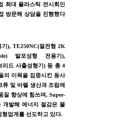
럽 최대 플라스틱 전시회인
접 방문해 상담을 진행했다
용기
), TE250NC(
절전형
2K
sole)
발포성형 전용기
),
브리드 사출성형기
)
등 총
4
들의 이목을 집중시킨 동사
크류 및 바렐 생산과 조립에
품질 향상에 힘쓰며
, Super-
 개발해 에너지 절감은 물
성형업계를 선도하고 있다
.