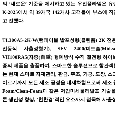
의
‘
새로운
’
기준을 제시하고 있는 우진플라임은 유
K-2025
에서 약
39
개국
142
개사 고객들이 부스에 직
고 전했다
.
TL300A5-2K-W(
턴테이블 발포성형
(
클린폼
) 2K
전
전동식 사출성형기
), SFV 2400(
미드솔
(Mid-
VH100RA5(
자중
(
自重
)
형폐방식 수직 절전형 하이
종의 제품을
출품하며
,
스마트한 솔루션으로 참관객
는 현재
스마트 자재관리
,
판금
,
주조
,
가공
,
도장
,
스
이르기까지 모든 제조 공정을 내재화함으로써 제조 
Foam/Clean-Foam
과 같은 저압미세물리발포 기술을
론 생산성 향상
, ‘
친환경
’
적인 요소까지 접목해 사출