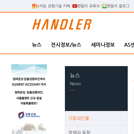
4차원 셩형기술 카페
핸들러 유튜브
핸들러 블로그
뉴스
전시정보/뉴스
세미나정보
AS
뉴스
News
기업과인물
정책과 동향