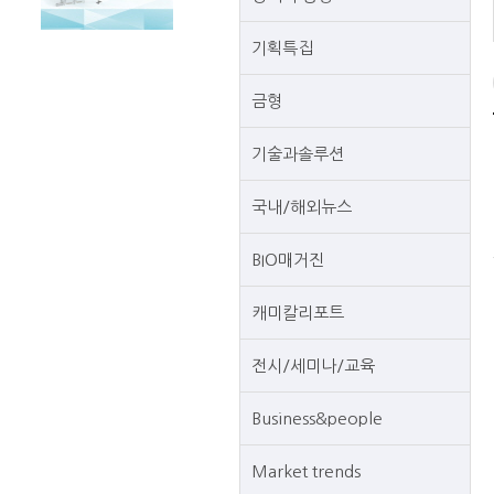
기획특집
금형
기술과솔루션
국내/해외뉴스
BIO매거진
캐미칼리포트
전시/세미나/교육
Business&people
Market trends