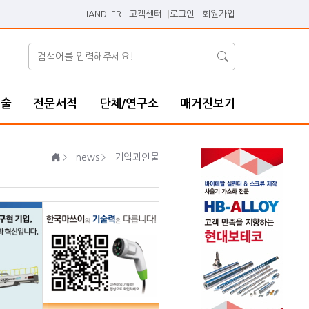
HANDLER
고객센터
로그인
회원가입
기술
전문서적
단체/연구소
매거진보기
news
기업과인물