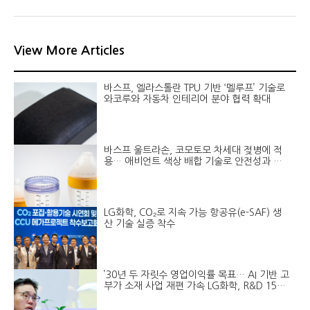
View More Articles
바스프, 엘라스톨란 TPU 기반 ‘멜루프’ 기술로
와코루와 자동차 인테리어 분야 협력 확대
바스프 울트라손, 코모토모 차세대 젖병에 적
용… 애비언트 색상 배합 기술로 안전성과 디
자인 구현
LG화학, CO₂로 지속 가능 항공유(e-SAF) 생
산 기술 실증 착수
’30년 두 자릿수 영업이익률 목표… AI 기반 고
부가 소재 사업 재편 가속 LG화학, R&D 15조
투입… 반도체·모빌리티·로봇 소재 집중 육성