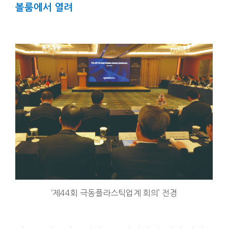
볼룸에서 열려
‘제44회 극동플라스틱업계 회의’ 전경