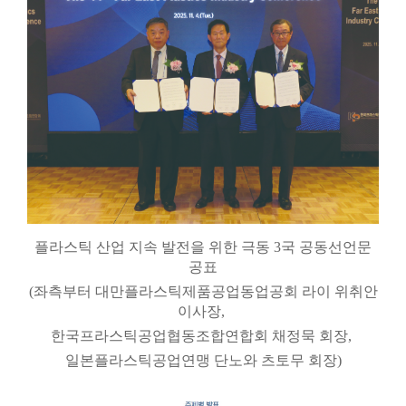
플라스틱 산업 지속 발전을 위한 극동 3국 공동선언문
공표
(좌측부터 대만플라스틱제품공업동업공회 라이 위취안
이사장,
한국프라스틱공업협동조합연합회 채정묵 회장,
일본플라스틱공업연맹 단노와 츠토무 회장)