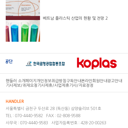
베트남 플라스틱 산업의 현황 및 전망 2
핸들러 소개페이지
개인정보취급방침
구독안내
온라인회원안내
광고안내
기사제보/취재요청
기사제휴/사업제휴
기사/자료정정
HANDLER
서울특별시 금천구 두산로 28 (독산동) 삼양솔리브 501호
TEL : 070-4440-9582
FAX : 02-808-9588
사무국 : 070-4440-9583
사업자등록번호 : 428-20-00263