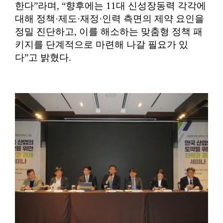
한다
”
라며
, “
향후에는
11
대 신성장동력 각각에
대해 정책
·
제도
·
재정
·
인력 측면의 제약 요인을
정밀 진단하고
,
이를 해소하는 맞춤형 정책 패
키지를 단계적으로 마련해 나갈 필요가 있
다
”
고 밝혔다
.