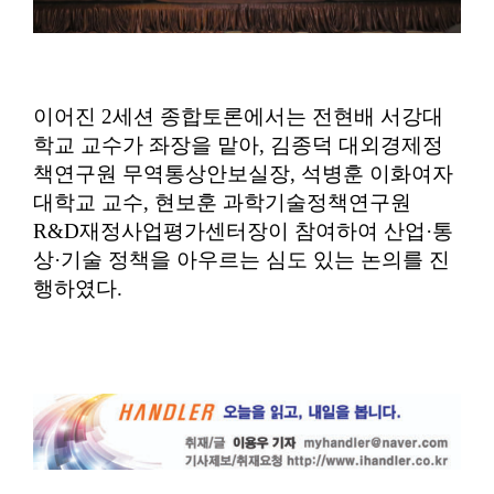
이어진
2
세션 종합토론에서는 전현배 서강대
학교 교수가 좌장을 맡아
,
김종덕 대외경제정
책연구원 무역통상안보실장
,
석병훈 이화여자
대학교 교수
,
현보훈 과학기술정책연구원
R&D
재정사업평가센터장이 참여하여 산업
·
통
상
·
기술 정책을 아우르는 심도 있는 논의를 진
행하였다
.