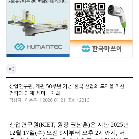
산업연구원, 개원 50주년 기념 ‘한국 산업의 도약을 위한
전략과 과제’ 세미나 개최
작성자 : 이용우
2026-01-21 |
조회 : 2216
산업연구원
(KIET,
원장 권남훈
)
은 지난
2025
년
12
월
17
일
(
수
)
오전
9
시부터 오후
2
시까지
,
서