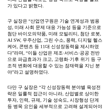
가 있다고 밝혔다
.
구 실장은
“
산업연구원은 기술 연계성과 범용
성
,
미래 사회 문제 대응 가능성 등을 기준으로
첨단 바이오의약품
,
미래 모빌리티
,
첨단 로봇
,
AI SW,
우주산업
,
그린 수소
,
풍력
,
디지털 헬스
케어
,
콘텐츠 등
11
대 신성장동력을 제시하였
다
”
라며
, “
이들 산업은 제조
·
서비스
·
공공 전반
으로 파급효과가 크고
,
고령화
·
기후 위기 등 구
조적 변화에 대응할 수 있는 잠재력을 지닌 분
야
”
라고 설명하였다
.
다만 구 실장은
“
각 신성장동력 분야별 육성전
략은 일률적 접근이 아니라
,
산업별로 상이한
투자
,
인력
,
규제
,
기술 성숙도
,
시장형성 단계
등 병목 요인을 세부적으로 고려해 설계되어야