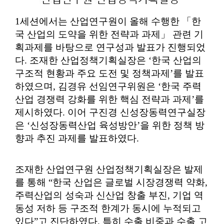
1
세션에서는 산업연구원이 올해 수행한
「
한
국 산업의 도약을 위한 전략과 과제
」
관련 기
획과제를 바탕으로 연구성과 발표가 진행되었
다
.
조재한 산업정책기획실장은
‘
한국 산업의
구조적 현황과 주요 도전 및 정책과제
’
를 발표
하였으며
,
김경유 선임연구위원은
‘
한국 주력
산업 경쟁력 강화를 위한 핵심 전략과 과제
’
를
제시하였다
.
이어 구진경 신성장동력연구실장
은
‘
신성장동력산업 육성방안
’
을 위한 정책 방
향과 추진 과제를 발표하였다
.
조재한 산업연구원 산업정책기획실장은 발제
를 통해
“
한국 산업은 글로벌 시장경쟁력 약화
,
주력산업의 성숙과 신산업 창출 부진
,
기업 역
동성 저하 등 구조적 한계가 동시에 누적되고
있다
”
고 진단하였다
.
특히 수출 비중과 수출 고