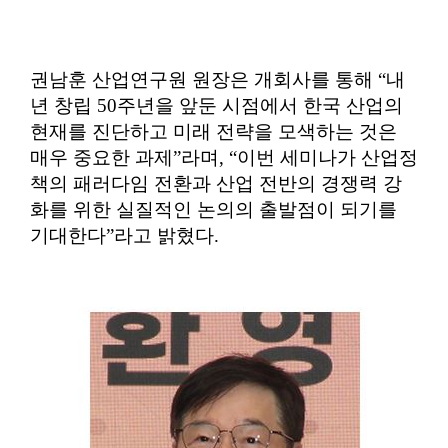
권남훈 산업연구원 원장은 개회사를 통해
“
내
년 창립
50
주년을 앞둔 시점에서 한국 산업의
현재를 진단하고 미래 전략을 모색하는 것은
매우 중요한 과제
”
라며
, “
이번 세미나가 산업정
책의 패러다임 전환과 산업 전반의 경쟁력 강
화를 위한 실질적인 논의의 출발점이 되기를
기대한다
”
라고 밝혔다
.