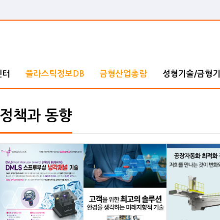
센터
플라스틱정보DB
금형산업총람
성형기술/금형
정책과 동향