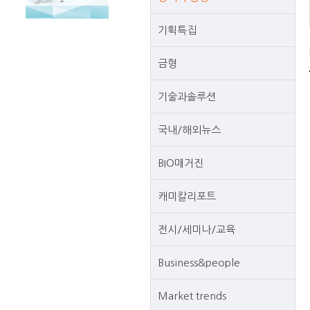
기획특집
금형
기술과솔루션
국내/해외뉴스
BIO매거진
캐미칼리포트
전시/세미나/교육
Business&people
Market trends