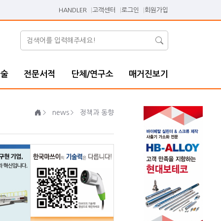
HANDLER
고객센터
로그인
회원가입
기술
전문서적
단체/연구소
매거진보기
news
정책과 동향