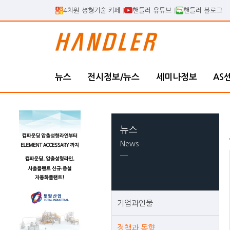
4차원 셩형기술 카페
핸들러 유튜브
핸들러 블로그
뉴스
전시정보/뉴스
세미나정보
AS
뉴스
News
기업과인물
정책과 동향