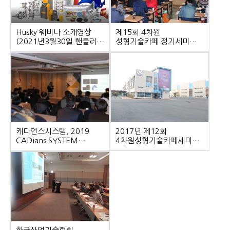
Husky 웨비나 소개영상
제15회 4차원
(2021년3월30일 핸들러
성형기술카페 정기세미나
웨비나방송)
개최
캐디언스시스템, 2019
2017년 제12회
CADians SYSTEM
4차원성형기술카페세미나
Seminar 개최
(주)동신유압