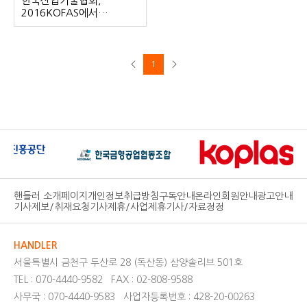
한국산업기술협회,
2016KOFAS에서
3D프린팅 세미나 개최
1
핸들러 소개페이지
개인정보취급방침
구독안내
온라인회원안내
광고안내
기사제보/취재요청
기사제휴/사업제휴
기사/자료정정
HANDLER
서울특별시 금천구 두산로 28 (독산동) 삼양솔리브 501호
TEL : 070-4440-9582
FAX : 02-808-9588
사무국 : 070-4440-9583
사업자등록번호 : 428-20-00263