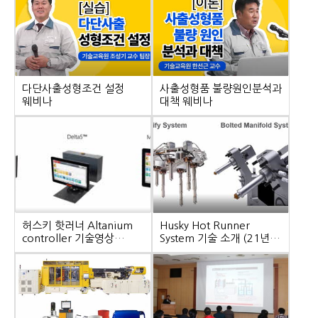
다단사출성형조건 설정
사출성형품 불량원인분석과
웨비나
대책 웨비나
허스키 핫러너 Altanium
Husky Hot Runner
controller 기술영상
System 기술 소개 (21년
(2021년3월30일 핸들러
3월30일 핸들러웨비나
웨비나방송)
방송)